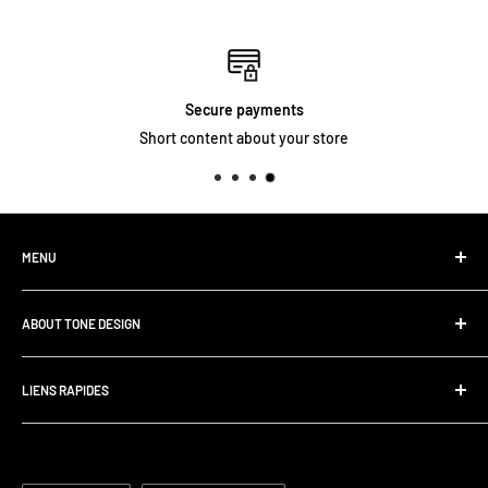
Secure payments
Short content about your store
MENU
Accueil
ABOUT TONE DESIGN
Magasiner Tous Les Produits
Contactez-Nous
We are specialized in
Assemblage Audio | Solutions de tournée
LIENS RAPIDES
Pedalboard Setup & Rack Assembly.
FAQ
Recherche
Politique D'échange