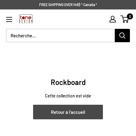
Passer
FREE SHIPPING OVER 149$ * Canada *
au
Tone
0
contenu
Design
Rockboard
Cette collection est vide
Retour à l'accueil